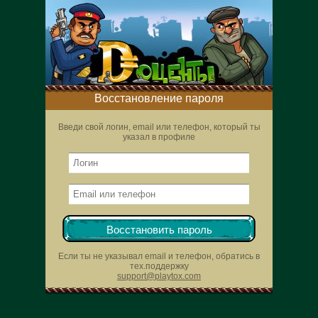
Восстановление пароля
Введи свой логин, email или телефон, который ты
указал в профиле
Восстановить пароль
Если ты не указывал email и телефон, обратись в
тех.поддержку
support@playtox.com
15:29 | 0.000 сек | rev. release:5280